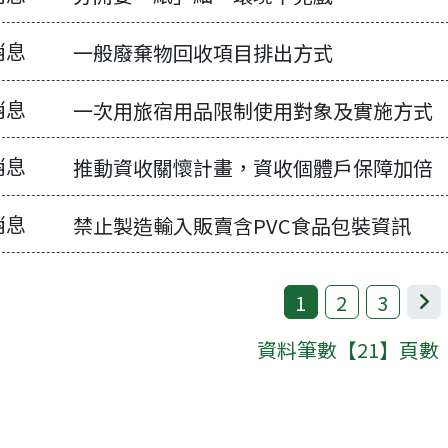
消息
一般廢棄物回收項目排出方式
消息
一次用旅宿用品限制使用對象及實施方式
消息
推動資收關懷計畫，資收個體戶保障加倍
消息
禁止製造輸入販賣含PVC食品包裝資訊
1
2
3
下
資料筆數【21】頁數【