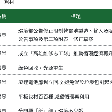
21
資料
名稱
標題
環境部公告修正限制乾電池製造、輸入及
消息
公告事項及第二項附表一修正草案
消息
成立「高雄維修志工隊」推動循環經濟再
消息
綠色回收，光源重生
消息
廢鋰電池應獨立回收 避免混於垃圾包引起
列表
消息
平板包材百百種 減塑循環再利用
消息
分開要「紙」細，環境不兒戲