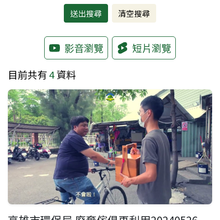
影音瀏覽
短片瀏覽
目前共有
4
資料
高雄市環保局 廢棄傢俱再利用20240526