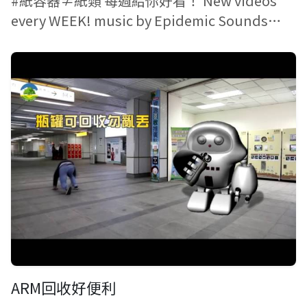
#紙容器≠紙類 每週給你好看！ New videos
every WEEK! music by Epidemic Sounds
Production Team: Taiyuan Fi...
ARM回收好便利