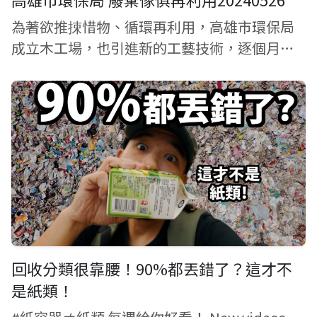
為著欲推捒惜物、循環再利用，高雄市環保局
成立木工場，也引進新的工藝技術，逐個月修
護上百件舊柴家具，嘛會共舊跤踏車翻新，予
遮的再生家具會當繼續使用，一年也替公庫增
加140萬收入。
回收分類很靠腰！90%都丟錯了？這才不
是紙類！