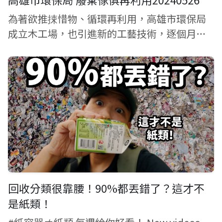
為著欲推捒惜物、循環再利用，高雄市環保局
成立木工場，也引進新的工藝技術，逐個月修
護上百件舊柴家具，嘛會共舊跤踏車翻新，予
遮的再生家具會當繼續使用，一年也替公庫增
加140萬收入。
回收分類很靠腰！90%都丟錯了？這才不
是紙類！