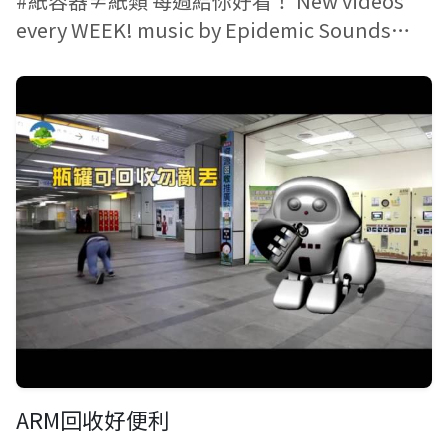
#紙容器≠紙類 每週給你好看！ New videos
every WEEK! music by Epidemic Sounds
Production Team: Taiyuan Fi...
ARM回收好便利