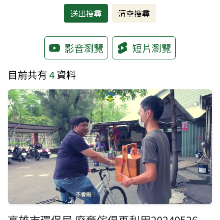
影音瀏覽
短片瀏覽
目前共有
4
資料
高雄市環保局 廢棄傢俱再利用20240526